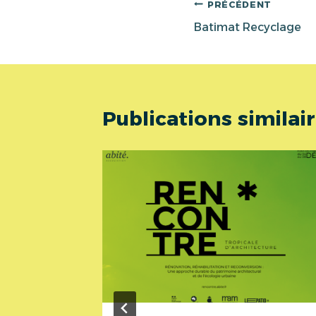
publication :
Navigation
PRÉCÉDENT
Batimat Recyclage
de
l’article
Publications similai