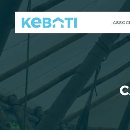
Aller
au
contenu
ASSOCI
C