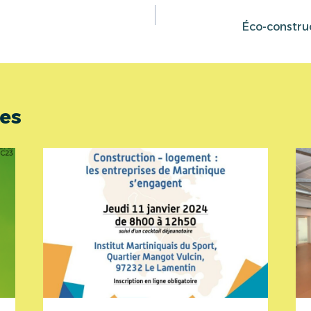
Éco-construc
res