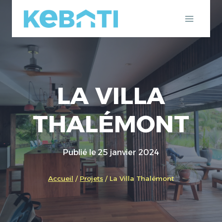
Aller
au
contenu
LA VILLA
THALÉMONT
Publié le
25 janvier 2024
Accueil
/
Projets
/
La Villa Thalémont