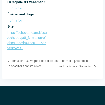
Catégorie d’Évènement:
Formation
Évènement Tags:
Formation
Site :
https://echobat.teamdsi.eu
/echobat/pdf_formation/bf
ebce987cda418ca103537
f43b52da9
Formation | Approche
Formation | Ouvrages bois extérieurs
: dispositions constructives
bioclimatique et rénovation