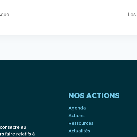
sque
Les
NOS ACTIONS
Agenda
Actions
Ressources
 consacre au
Actualités
 faire relatifs à