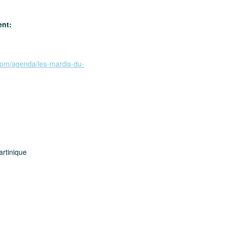
ent:
.com/agenda/les-mardis-du-
rtinique