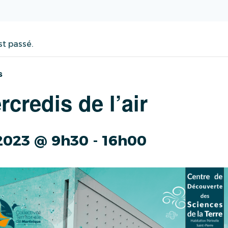
t passé.
s
credis de l’air
t 2023 @ 9h30
-
16h00