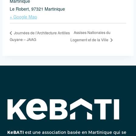
Martinique
Le Robert
,
97321
Martinique
+ Google Map
Assises Nationales du
Journées de l’Architecture Antilles
Guyane – JAAG
Logement et de la Ville
KeBATI
est une association basée en Martinique qui se