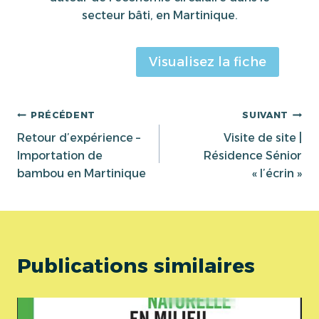
secteur bâti, en Martinique.
Visualisez la fiche
Navigation
PRÉCÉDENT
SUIVANT
Retour d’expérience –
Visite de site |
de
Importation de
Résidence Sénior
bambou en Martinique
« l’écrin »
l’article
Publications similaires