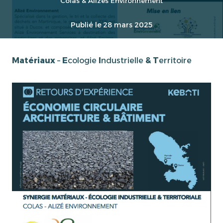
Colas & Alizés Environnement
Publié le
28 mars 2025
Matériaux
–
E
cologie
I
ndustrielle
& T
erritoire