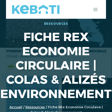
Aller
au
contenu
RESSOURCES
FICHE REX
ECONOMIE
CIRCULAIRE |
COLAS & ALIZÉS
ENVIRONNEMENT
Accueil
/
Ressources
/
Fiche REx Economie Circulaire |