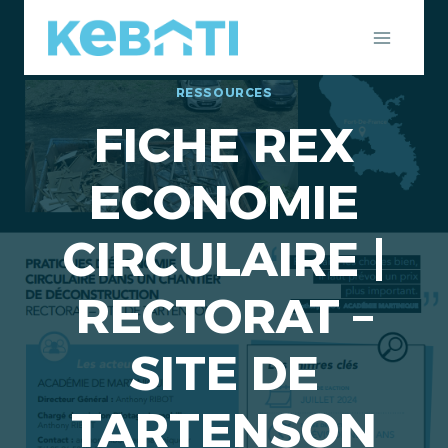
Aller
au
contenu
RESSOURCES
FICHE REX
ECONOMIE
CIRCULAIRE |
RECTORAT –
SITE DE
TARTENSON