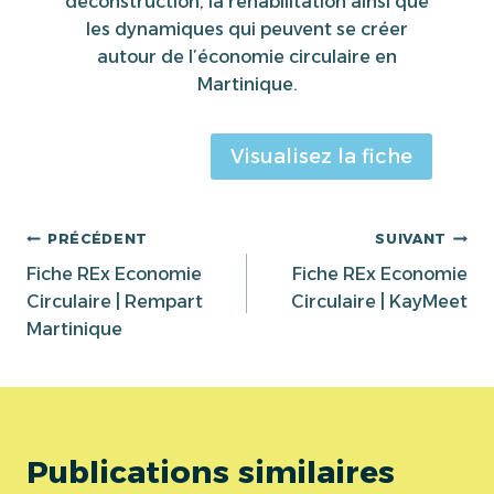
déconstruction, la réhabilitation ainsi que
les dynamiques qui peuvent se créer
autour de l’économie circulaire en
Martinique.
Visualisez la fiche
Navigation
PRÉCÉDENT
SUIVANT
Fiche REx Economie
Fiche REx Economie
de
Circulaire | Rempart
Circulaire | KayMeet
Martinique
l’article
Publications similaires