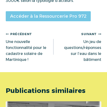
3000€ selon la typologie d’acteurs.
Accéder à la Ressourcerie Pro 972
Navigation
PRÉCÉDENT
SUIVANT
Une nouvelle
Un jeu de
de
fonctionnalité pour le
questions/réponses
cadastre solaire de
sur l’eau dans le
l’article
Martinique !
bâtiment
Publications similaires