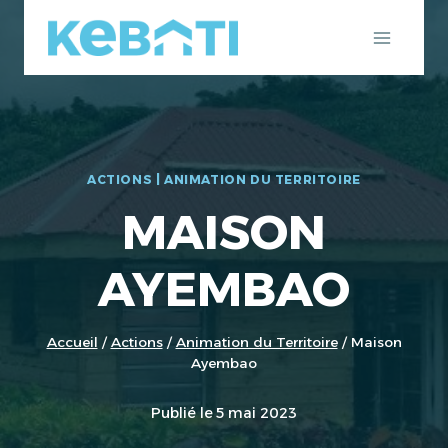
Aller
au
contenu
ACTIONS
|
ANIMATION DU TERRITOIRE
MAISON
AYEMBAO
Accueil
/
Actions
/
Animation du Territoire
/
Maison
Ayembao
Publié le
5 mai 2023