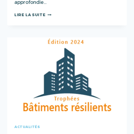
approfondie…
KEBATI
LIRE LA SUITE
DÉVOILE
UNE
BANDE
DESSINÉE
DÉDIÉE
À
LA
FRAÎCHEUR
URBAINE
ACTUALITÉS