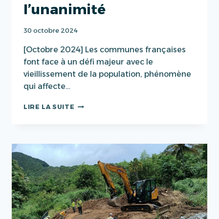
l’unanimité
30 octobre 2024
[Octobre 2024] Les communes françaises
font face à un défi majeur avec le
vieillissement de la population, phénomène
qui affecte…
UN
LIRE LA SUITE
RAPPORT
D’INFORMATION
SUR
L’ADAPTATION
DES
COMMUNES
AU
VIEILLISSEMENT
DE
LA
POPULATION