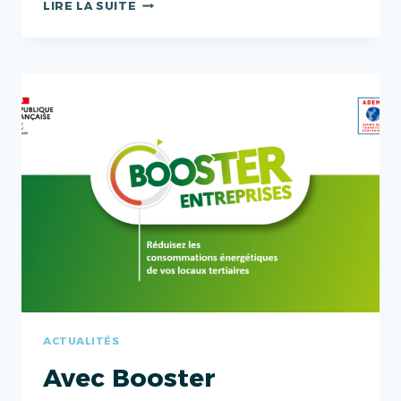
EDURÉNOV
LIRE LA SUITE
:
UNE
SOLUTION
POUR
LA
RÉNOVATION
ÉNERGÉTIQUE
DE
BÂTIMENTS
SCOLAIRES
ACTUALITÉS
Avec Booster