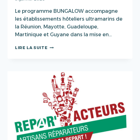
Le programme BUNGALOW accompagne
les établissements hôteliers ultramarins de
la Réunion, Mayotte, Guadeloupe,
Martinique et Guyane dans la mise en…
BUNGALOW
LIRE LA SUITE
|
UN
PROGRAMME
POUR
ACCOMPAGNER
LE
SECTEUR
DE
L’HÔTELLERIE
DANS
LA
MAÎTRISE
DE
SES
CONSOMMATIONS