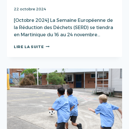
22 octobre 2024
[Octobre 2024] La Semaine Européenne de
la Réduction des Déchets (SERD) se tiendra
en Martinique du 16 au 24 novembre…
LA
LIRE LA SUITE
SEMAINE
EUROPÉENNE
DE
LA
RÉDUCTION
DES
DÉCHETS
(SERD)
EN
MARTINIQUE
:
MOBILISATION
POUR
UN