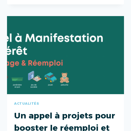
DANS
LES
DROM
MISE
À
L’HONNEUR
ACTUALITÉS
Un appel à projets pour
booster le réemploi et