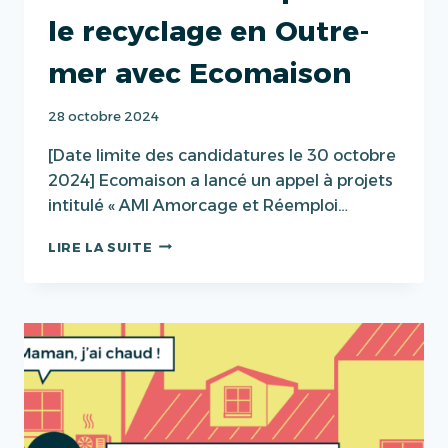
le recyclage en Outre-
mer avec Ecomaison
28 octobre 2024
[Date limite des candidatures le 30 octobre
2024] Ecomaison a lancé un appel à projets
intitulé « AMI Amorcage et Réemploi…
UN
LIRE LA SUITE
APPEL
À
PROJETS
POUR
BOOSTER
LE
RÉEMPLOI
ET
LE
RECYCLAGE