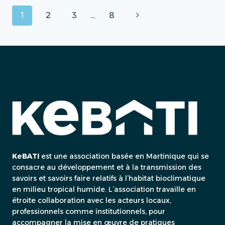
VOTRE
Navigation
Page
1
2
3
…
8
FACTURE
ÉNERGÉTIQUE
de
suivante
ET
RENFORCEZ
page
VOTRE
COMPÉTITIVITÉ
KeBATI
est une association basée en Martinique qui se
consacre au développement et à la transmission des
savoirs et savoirs faire relatifs à l’habitat bioclimatique
en milieu tropical humide. L’association travaille en
étroite collaboration avec les acteurs locaux,
professionnels comme institutionnels, pour
accompagner la mise en œuvre de pratiques