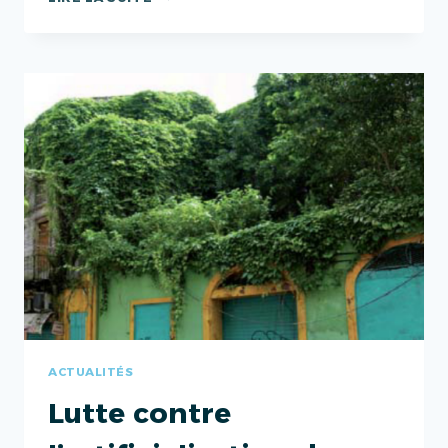
QUALIRÉPAR
:
DONNER
UNE
SECONDE
VIE
À
NOS
DÉCHETS
ACTUALITÉS
Lutte contre