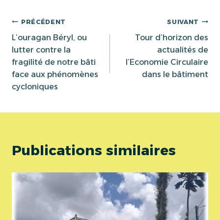
la
publication :
Navigation
PRÉCÉDENT
SUIVANT
L’ouragan Béryl, ou
Tour d’horizon des
de
lutter contre la
actualités de
fragilité de notre bâti
l’Economie Circulaire
l’article
face aux phénomènes
dans le bâtiment
cycloniques
Publications similaires