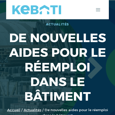
Aller
au
contenu
ACTUALITÉS
DE NOUVELLES
AIDES POUR LE
RÉEMPLOI
DANS LE
BÂTIMENT
Accueil
/
Actualités
/
De nouvelles aides pour le réemploi