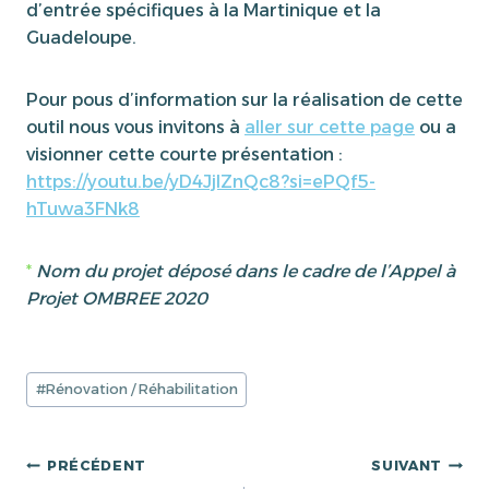
d’entrée spécifiques à la Martinique et la
Guadeloupe.
Pour pous d’information sur la réalisation de cette
outil nous vous invitons à
aller sur cette page
ou a
visionner cette courte présentation :
https://youtu.be/yD4JjlZnQc8?si=ePQf5-
hTuwa3FNk8
*
Nom du projet déposé dans le cadre de l’Appel à
Projet OMBREE 2020
Étiquettes
#
Rénovation / Réhabilitation
de
la
publication :
Navigation
PRÉCÉDENT
SUIVANT