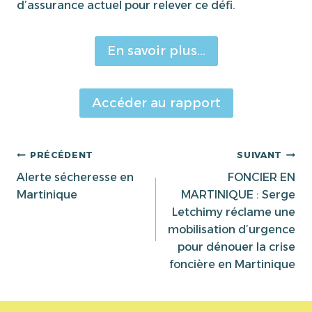
d’assurance actuel pour relever ce défi.
En savoir plus…
Accéder au rapport
Navigation
PRÉCÉDENT
SUIVANT
Alerte sécheresse en
FONCIER EN
de
Martinique
MARTINIQUE : Serge
Letchimy réclame une
l’article
mobilisation d’urgence
pour dénouer la crise
foncière en Martinique