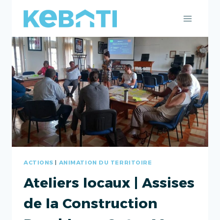
Aller
au
contenu
ACTIONS
|
ANIMATION DU TERRITOIRE
Ateliers locaux | Assises
de la Construction