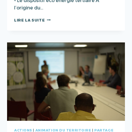
– Le dispositif éco énergie tertiaire A
l’origine du…
DÉCRET
LIRE LA SUITE
TERTIAIRE
ACTIONS
|
ANIMATION DU TERRITOIRE
|
PARTAGE