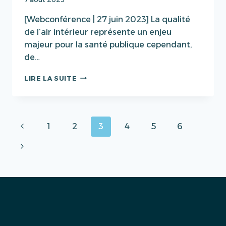
[Webconférence | 27 juin 2023] La qualité
de l’air intérieur représente un enjeu
majeur pour la santé publique cependant,
de…
QUALITÉ
LIRE LA SUITE
DE
L’AIR
ET
LA
Navigation
Page
1
2
3
4
5
6
VENTILATION
DES
de
précédente
Page
BÂTIMENTS
EN
suivante
page
MARTINIQUE