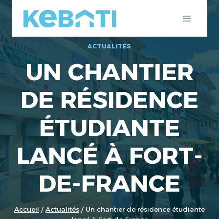
Aller
au
contenu
ACTUALITÉS
UN CHANTIER
DE RÉSIDENCE
ÉTUDIANTE
LANCÉ À FORT-
DE-FRANCE
Accueil
/
Actualités
/
Un chantier de résidence étudiante