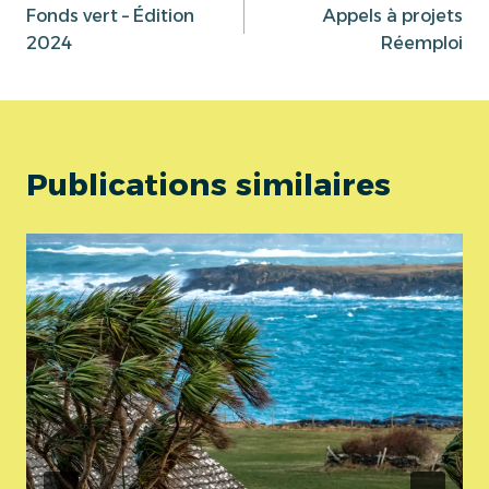
Fonds vert – Édition
Appels à projets
de
2024
Réemploi
l’article
Publications similaires