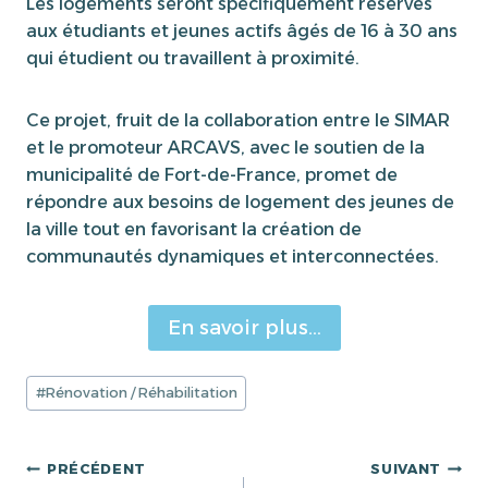
Les logements seront spécifiquement réservés
aux étudiants et jeunes actifs âgés de 16 à 30 ans
qui étudient ou travaillent à proximité.
Ce projet, fruit de la collaboration entre le SIMAR
et le promoteur ARCAVS, avec le soutien de la
municipalité de Fort-de-France, promet de
répondre aux besoins de logement des jeunes de
la ville tout en favorisant la création de
communautés dynamiques et interconnectées.
En savoir plus…
Étiquettes
#
Rénovation / Réhabilitation
de
la
publication :
Navigation
PRÉCÉDENT
SUIVANT